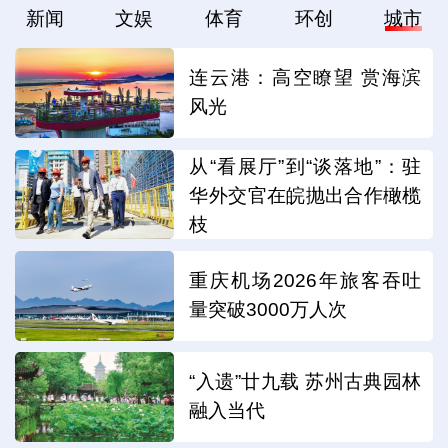
新闻
文娱
体育
环创
城市
连云港：高空瞭望 赏海滨
风光
从“看展厅”到“谈落地”：驻
华外交官在皖抛出合作橄榄
枝
重庆机场2026年旅客吞吐
量突破3000万人次
“入遗”廿九载 苏州古典园林
融入当代