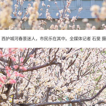
西护城河春景迷人，市民乐在其中。全媒体记者 石斐 摄