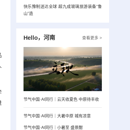
快乐豫制送达全球 超九成玻璃旅游装备“鲁
山”造
Hello，河南
查看更多 >
品
人
学
节气中国·AI同行｜云天收夏色 中原待丰收
进
节气中国·AI同行｜大暑中原 城有凉意
节气中国·AI同行｜小暑至 盛景酣