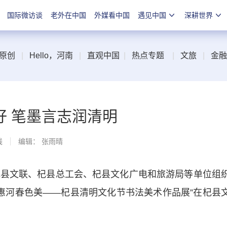
国际微访谈
老外在中国
外媒看中国
遇见中国
深耕世界
原创
|
Hello，河南
|
直观中国
|
热点专题
|
文旅
|
金融
好 笔墨言志润清明
线
编辑： 张雨晴
县文联、杞县总工会、杞县文化广电和旅游局等单位组
原·惠河春色美——杞县清明文化节书法美术作品展”在杞县