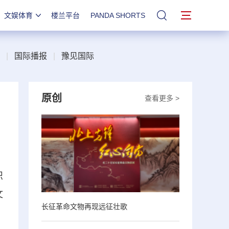
文娱体育
楼兰平台
PANDA SHORTS
站内搜索
|
国际播报
|
豫见国际
原创
查看更多 >
织
文
长征革命文物再现远征壮歌