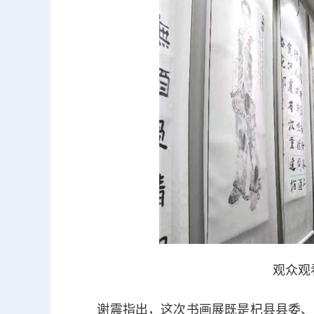
观众观
谢震指出，这次书画展既是杞县县委、县