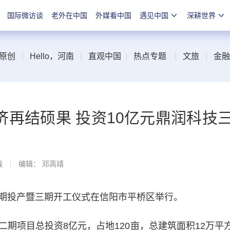
国际微访谈
老外在中国
外媒看中国
遇见中国
深耕世界
原创
|
Hello，河南
|
直观中国
|
热点专题
|
文旅
|
金融
再结硕果 投资10亿元鼎润科技
线
编辑： 邓高靖
投产暨三期开工仪式在信阳市平桥区举行。
项目总投资8亿元，占地120亩，总建筑面积12万平