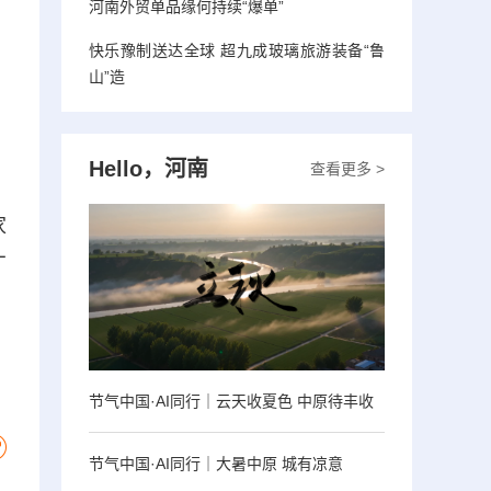
河南外贸单品缘何持续“爆单”
快乐豫制送达全球 超九成玻璃旅游装备“鲁
山”造
Hello，河南
查看更多 >
家
厂
节气中国·AI同行｜云天收夏色 中原待丰收
节气中国·AI同行｜大暑中原 城有凉意