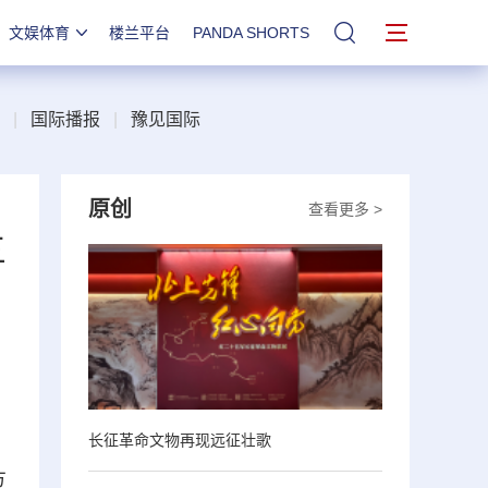
文娱体育
楼兰平台
PANDA SHORTS
站内搜索
|
国际播报
|
豫见国际
原创
查看更多 >
三
长征革命文物再现远征壮歌
方