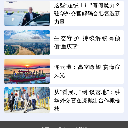
这些“超级工厂”有何魔力？
驻华外交官解码合肥智造新
力量
生态守护 持续解锁高颜
值“重庆蓝”
连云港：高空瞭望 赏海滨
风光
从“看展厅”到“谈落地”：驻
华外交官在皖抛出合作橄榄
枝