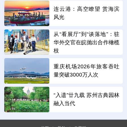
连云港：高空瞭望 赏海滨
风光
从“看展厅”到“谈落地”：驻
华外交官在皖抛出合作橄榄
枝
重庆机场2026年旅客吞吐
量突破3000万人次
“入遗”廿九载 苏州古典园林
融入当代