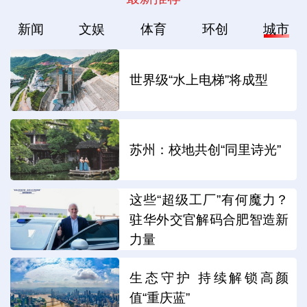
新闻
文娱
体育
环创
城市
世界级“水上电梯”将成型
苏州：校地共创“同里诗光”
这些“超级工厂”有何魔力？
驻华外交官解码合肥智造新
力量
生态守护 持续解锁高颜
值“重庆蓝”