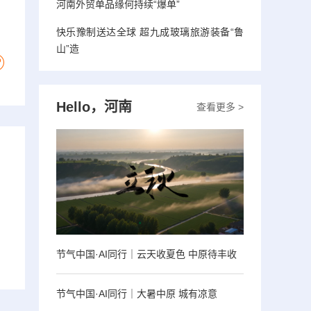
河南外贸单品缘何持续“爆单”
快乐豫制送达全球 超九成玻璃旅游装备“鲁
山”造
Hello，河南
查看更多 >
节气中国·AI同行｜云天收夏色 中原待丰收
节气中国·AI同行｜大暑中原 城有凉意