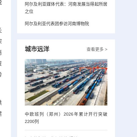
税
阿尔及利亚媒体代表：河南发展当得起所居
之位
阿尔及利亚代表团参访河南博物院
长
宗
城市远洋
查看更多 >
商
资
势
供
建
中欧班列（郑州）2026年累计开行突破
2200列