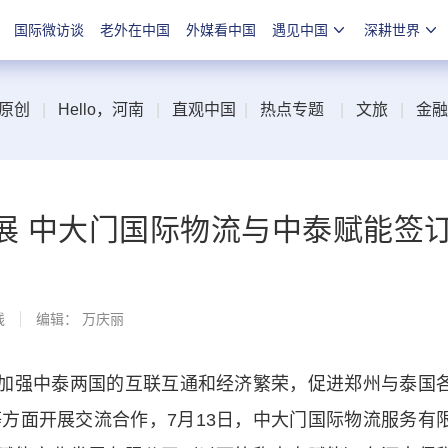
国际微访谈
老外在中国
外媒看中国
遇见中国
深耕世界
原创
|
Hello，河南
|
直观中国
|
热点专题
|
文旅
|
金融
展 中大门国际物流与中泰赋能签
线
编辑： 万庆丽
加强中泰两国的互联互通和经济繁荣，促进郑州与泰国
方面开展交流合作，7月13日，中大门国际物流服务有