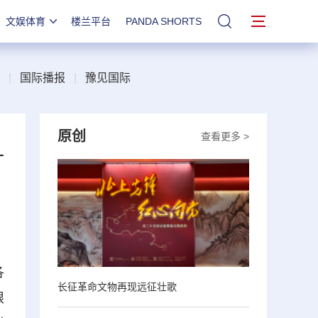
文娱体育
楼兰平台
PANDA SHORTS
站内搜索
|
国际播报
|
豫见国际
原创
查看更多 >
订
各
长征革命文物再现远征壮歌
限