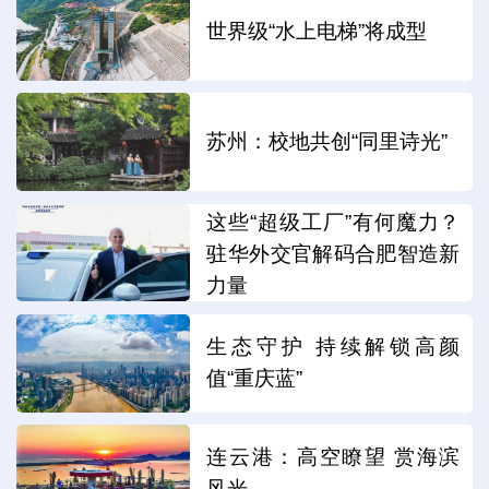
世界级“水上电梯”将成型
苏州：校地共创“同里诗光”
这些“超级工厂”有何魔力？
驻华外交官解码合肥智造新
力量
生态守护 持续解锁高颜
值“重庆蓝”
连云港：高空瞭望 赏海滨
风光