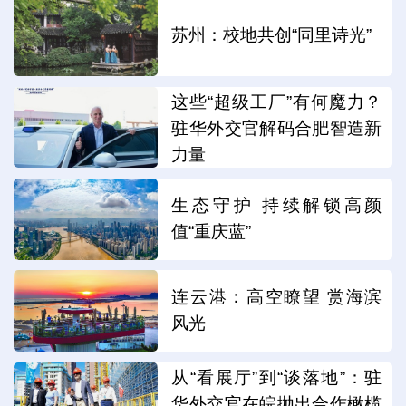
苏州：校地共创“同里诗光”
这些“超级工厂”有何魔力？
驻华外交官解码合肥智造新
力量
生态守护 持续解锁高颜
值“重庆蓝”
连云港：高空瞭望 赏海滨
风光
从“看展厅”到“谈落地”：驻
华外交官在皖抛出合作橄榄