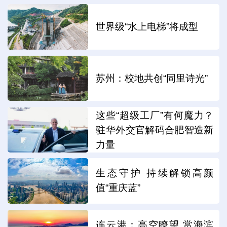
世界级“水上电梯”将成型
苏州：校地共创“同里诗光”
这些“超级工厂”有何魔力？
驻华外交官解码合肥智造新
力量
生态守护 持续解锁高颜
值“重庆蓝”
连云港：高空瞭望 赏海滨