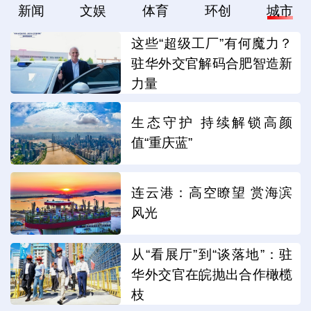
新闻
文娱
体育
环创
城市
这些“超级工厂”有何魔力？
驻华外交官解码合肥智造新
力量
生态守护 持续解锁高颜
值“重庆蓝”
连云港：高空瞭望 赏海滨
风光
从“看展厅”到“谈落地”：驻
华外交官在皖抛出合作橄榄
枝