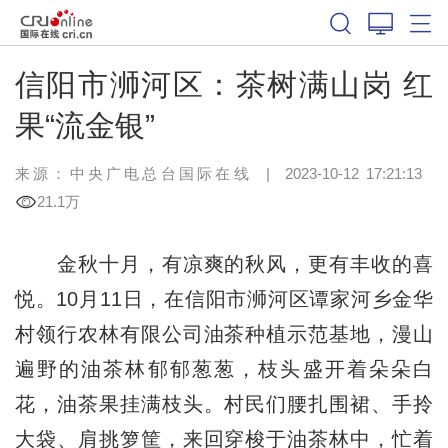
信阳市浉河区：茶树满山岗 红
果“流金银”
来源：中央广电总台国际在线
|
2023-10-12 17:21:13
21.1万
金秋十月，有凉爽的秋风，更有丰收的喜
悦。10月11日，在信阳市浉河区谭家河乡金华
村领行农林有限公司油茶种植示范基地，漫山
遍野的油茶林郁郁葱葱，枝头盛开着朵朵白
花，油茶果挂满枝头。村民们腰扎围裙、手拎
大袋、肩挑箩筐，来回穿梭于油茶林中，忙着