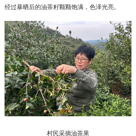
经过暴晒后的油茶籽颗颗饱满，色泽光亮。
村民采摘油茶果