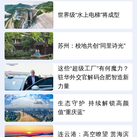
世界级“水上电梯”将成型
苏州：校地共创“同里诗光”
这些“超级工厂”有何魔力？
驻华外交官解码合肥智造新
力量
生态守护 持续解锁高颜
值“重庆蓝”
连云港：高空瞭望 赏海滨