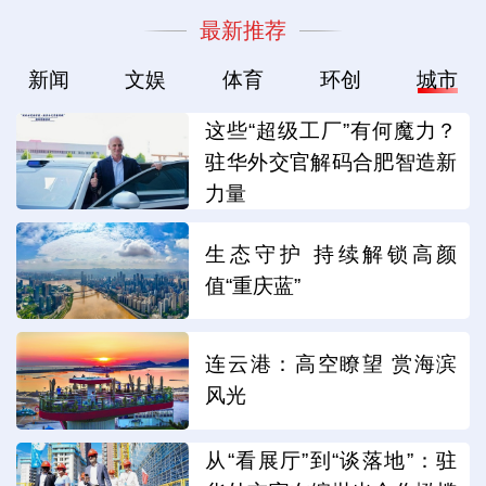
最新推荐
新闻
文娱
体育
环创
城市
这些“超级工厂”有何魔力？
驻华外交官解码合肥智造新
力量
生态守护 持续解锁高颜
值“重庆蓝”
连云港：高空瞭望 赏海滨
风光
从“看展厅”到“谈落地”：驻