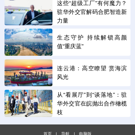
这些“超级工厂”有何魔力？
驻华外交官解码合肥智造新
力量
生态守护 持续解锁高颜
值“重庆蓝”
连云港：高空瞭望 赏海滨
风光
从“看展厅”到“谈落地”：驻
华外交官在皖抛出合作橄榄
枝
首页
|
导航
|
电脑版