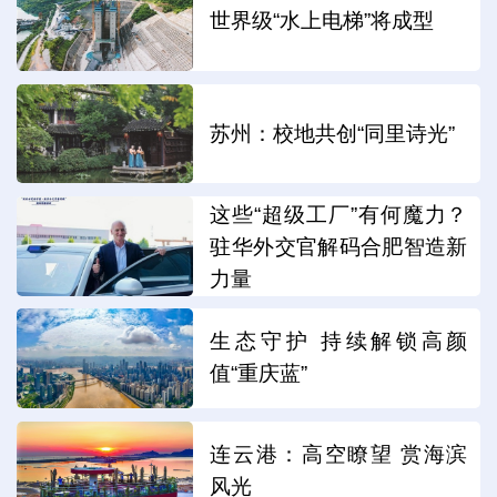
世界级“水上电梯”将成型
苏州：校地共创“同里诗光”
这些“超级工厂”有何魔力？
驻华外交官解码合肥智造新
力量
生态守护 持续解锁高颜
值“重庆蓝”
连云港：高空瞭望 赏海滨
风光