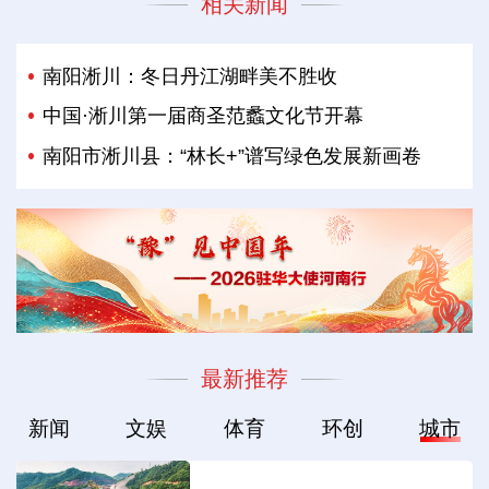
相关新闻
南阳淅川：冬日丹江湖畔美不胜收
中国·淅川第一届商圣范蠡文化节开幕
南阳市淅川县：“林长+”谱写绿色发展新画卷
最新推荐
新闻
文娱
体育
环创
城市