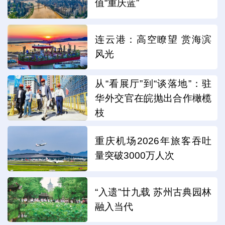
值“重庆蓝”
连云港：高空瞭望 赏海滨
风光
从“看展厅”到“谈落地”：驻
华外交官在皖抛出合作橄榄
枝
重庆机场2026年旅客吞吐
量突破3000万人次
“入遗”廿九载 苏州古典园林
融入当代