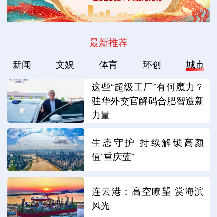
最新推荐
新闻
文娱
体育
环创
城市
这些“超级工厂”有何魔力？
驻华外交官解码合肥智造新
力量
生态守护 持续解锁高颜
值“重庆蓝”
连云港：高空瞭望 赏海滨
风光