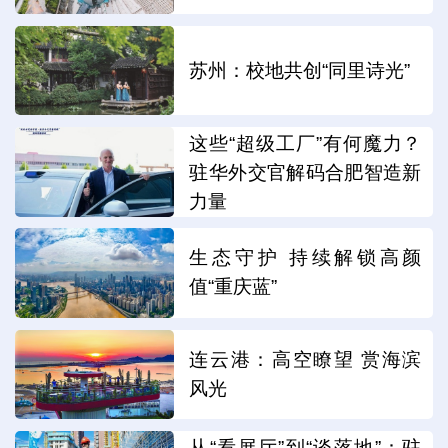
苏州：校地共创“同里诗光”
这些“超级工厂”有何魔力？
驻华外交官解码合肥智造新
力量
生态守护 持续解锁高颜
值“重庆蓝”
连云港：高空瞭望 赏海滨
风光
从“看展厅”到“谈落地”：驻