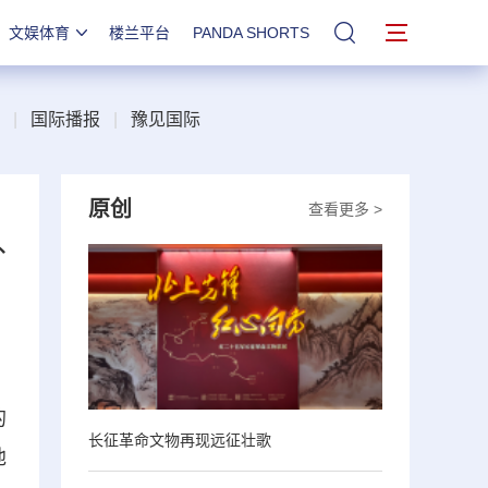
文娱体育
楼兰平台
PANDA SHORTS
站内搜索
|
国际播报
|
豫见国际
原创
查看更多 >
外
的
长征革命文物再现远征壮歌
他