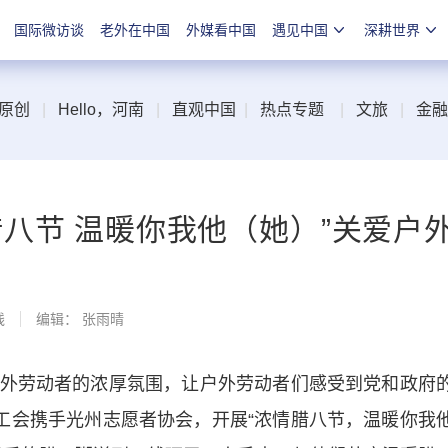
国际微访谈
老外在中国
外媒看中国
遇见中国
深耕世界
原创
|
Hello，河南
|
直观中国
|
热点专题
|
文旅
|
金融
八节 温暖你我他（她）”关爱户
线
编辑： 张雨晴
劳动者的浓厚氛围，让户外劳动者们感受到党和政府
总工会携手光州志愿者协会，开展“浓情腊八节，温暖你我