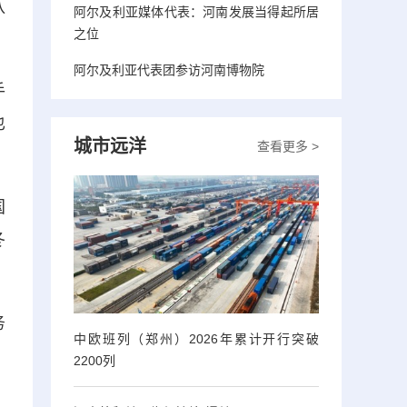
八
阿尔及利亚媒体代表：河南发展当得起所居
之位
阿尔及利亚代表团参访河南博物院
手
也
城市远洋
查看更多 >
国
冬
务
中欧班列（郑州）2026年累计开行突破
2200列