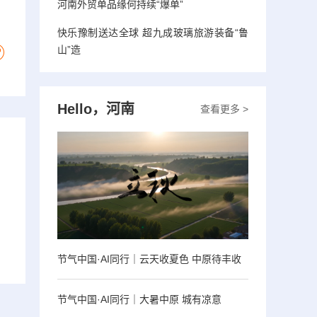
河南外贸单品缘何持续“爆单”
快乐豫制送达全球 超九成玻璃旅游装备“鲁
山”造
Hello，河南
查看更多 >
节气中国·AI同行｜云天收夏色 中原待丰收
节气中国·AI同行｜大暑中原 城有凉意