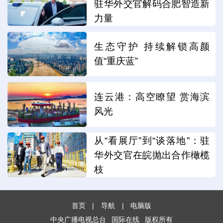
驻华外交官解码合肥智造新
力量
生态守护 持续解锁高颜
值“重庆蓝”
连云港：高空瞭望 赏海滨
风光
从“看展厅”到“谈落地”：驻
华外交官在皖抛出合作橄榄
枝
首页
|
导航
|
电脑版
中央广播电视总台
国际在线
版权所有