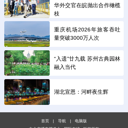
华外交官在皖抛出合作橄榄
枝
重庆机场2026年旅客吞吐
量突破3000万人次
“入遗”廿九载 苏州古典园林
融入当代
湖北宣恩：河畔夜生辉
首页
|
导航
|
电脑版