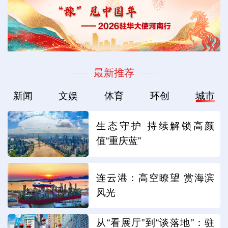
最新推荐
新闻
文娱
体育
环创
城市
生态守护 持续解锁高颜
值“重庆蓝”
连云港：高空瞭望 赏海滨
风光
从“看展厅”到“谈落地”：驻