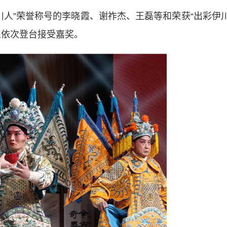
川人”荣誉称号的李晓霞、谢祚杰、王磊等和荣获“出彩伊
人依次登台接受嘉奖。