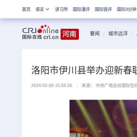
首页
语言
讲习所
国际漫评
国际锐评
国际3分钟
要闻
|
城市远洋
|
洛阳市伊川县举办迎新春联
2024-02-06 15:55:56
来源： 中央广电总台国际在