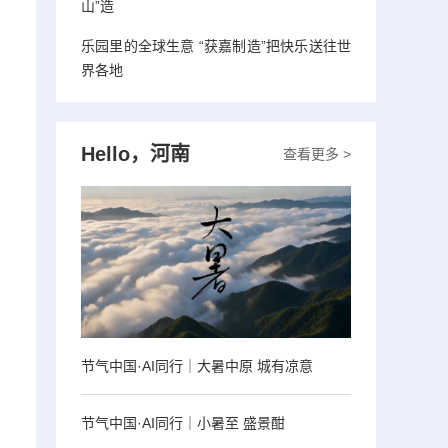
山”造
乐园里的全球生意 “获嘉制造”把快乐送往世
界各地
Hello，河南
查看更多 >
节气中国·AI同行｜大暑中原 城有凉意
节气中国·AI同行｜小暑至 盛景酣