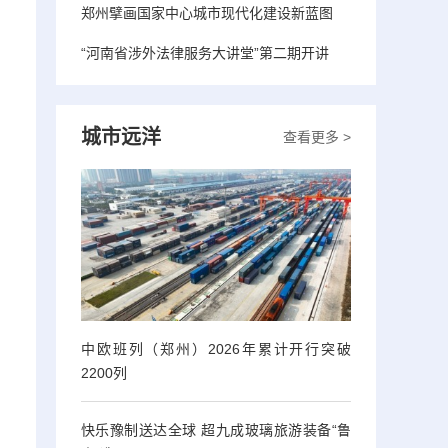
郑州擘画国家中心城市现代化建设新蓝图
“河南省涉外法律服务大讲堂”第二期开讲
城市远洋
查看更多 >
中欧班列（郑州）2026年累计开行突破
2200列
快乐豫制送达全球 超九成玻璃旅游装备“鲁