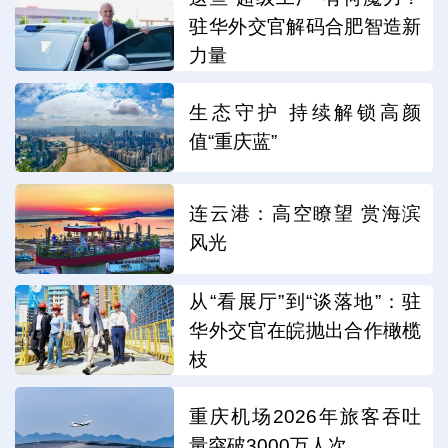
驻华外交官解码合肥智造新
力量
生态守护 持续解锁高颜
值“重庆蓝”
连云港：高空瞭望 赏海滨
风光
从“看展厅”到“谈落地”：驻
华外交官在皖抛出合作橄榄
枝
重庆机场2026年旅客吞吐
量突破3000万人次