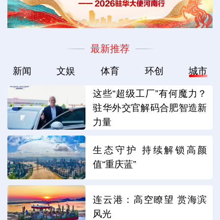
最新推荐
新闻
文娱
体育
环创
城市
这些“超级工厂”有何魔力？
驻华外交官解码合肥智造新
力量
生态守护 持续解锁高颜
值“重庆蓝”
连云港：高空瞭望 赏海滨
风光