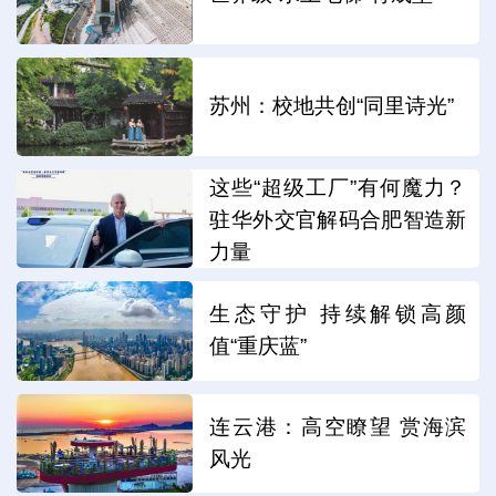
苏州：校地共创“同里诗光”
这些“超级工厂”有何魔力？
驻华外交官解码合肥智造新
力量
生态守护 持续解锁高颜
值“重庆蓝”
连云港：高空瞭望 赏海滨
风光