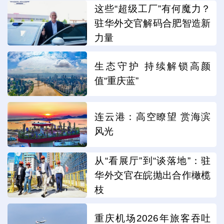
这些“超级工厂”有何魔力？
驻华外交官解码合肥智造新
力量
生态守护 持续解锁高颜
值“重庆蓝”
连云港：高空瞭望 赏海滨
风光
从“看展厅”到“谈落地”：驻
华外交官在皖抛出合作橄榄
枝
重庆机场2026年旅客吞吐