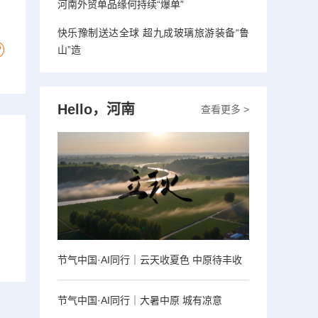
河南外贸单品缘何持续“爆单”
快乐豫制送达全球 超九成玻璃旅游装备“鲁
山”造
Hello，河南
查看更多 >
节气中国·AI同行｜云天收夏色 中原待丰收
节气中国·AI同行｜大暑中原 城有凉意