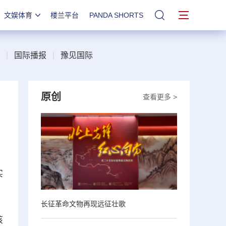
文娱体育
楼兰平台
PANDA SHORTS
站内搜索
|
国际播报
|
豫见国际
原创
查看更多 >
实
长征革命文物再现远征壮歌
该