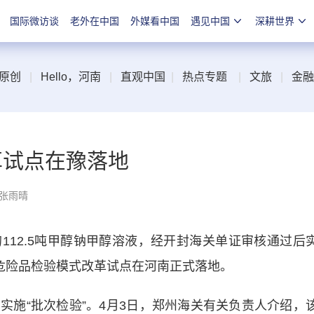
国际微访谈
老外在中国
外媒看中国
遇见中国
深耕世界
原创
|
Hello，河南
|
直观中国
|
热点专题
|
文旅
|
金融
革试点在豫落地
 张雨晴
2.5吨甲醇钠甲醇溶液，经开封海关单证审核通过后
口危险品检验模式改革试点在河南正式落地。
“批次检验”。4月3日，郑州海关有关负责人介绍，