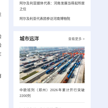
阿尔及利亚媒体代表：河南发展当得起所居
，
之位
性
阿尔及利亚代表团参访河南博物院
验
城市远洋
查看更多 >
验
在
署
、
中欧班列（郑州）2026年累计开行突破
2200列