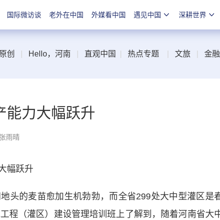
国际微访谈
老外在中国
外媒看中国
遇见中国
深耕世界
原创
|
Hello，河南
|
直观中国
|
热点专题
|
文旅
|
金融
产能力大幅跃升
 张雨晴
大幅跃升
头的麦苗愈加生机勃勃，而全省299处大中型灌区是
水工程（灌区）建设管理培训班上了解到，随着河南省大