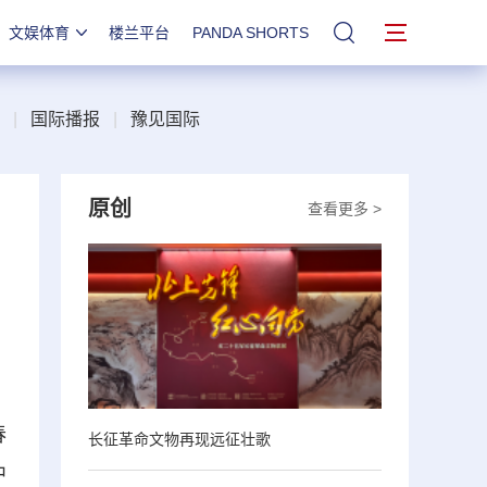
文娱体育
楼兰平台
PANDA SHORTS
站内搜索
|
国际播报
|
豫见国际
原创
查看更多 >
春
长征革命文物再现远征壮歌
中