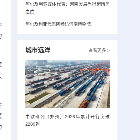
阿尔及利亚媒体代表：河南发展当得起所居
之位
阿尔及利亚代表团参访河南博物院
中
的
城市远洋
查看更多 >
灌
大
达
区
中欧班列（郑州）2026年累计开行突破
2200列
的