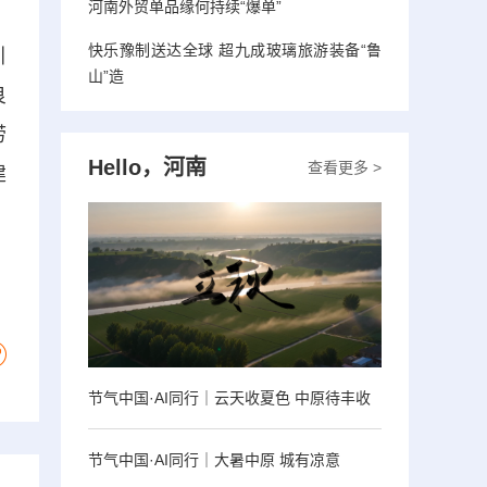
河南外贸单品缘何持续“爆单”
快乐豫制送达全球 超九成玻璃旅游装备“鲁
引
山”造
良
涝
Hello，河南
查看更多 >
建
节气中国·AI同行｜云天收夏色 中原待丰收
节气中国·AI同行｜大暑中原 城有凉意