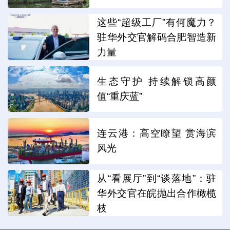
这些“超级工厂”有何魔力？
驻华外交官解码合肥智造新
力量
生态守护 持续解锁高颜
值“重庆蓝”
连云港：高空瞭望 赏海滨
风光
从“看展厅”到“谈落地”：驻
华外交官在皖抛出合作橄榄
枝