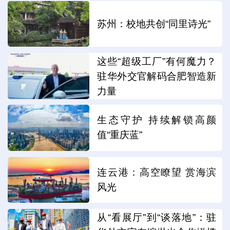
苏州：校地共创“同里诗光”
这些“超级工厂”有何魔力？
驻华外交官解码合肥智造新
力量
生态守护 持续解锁高颜
值“重庆蓝”
连云港：高空瞭望 赏海滨
风光
从“看展厅”到“谈落地”：驻