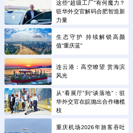
这些“超级工厂”有何魔力？
驻华外交官解码合肥智造新
力量
生态守护 持续解锁高颜
值“重庆蓝”
连云港：高空瞭望 赏海滨
风光
从“看展厅”到“谈落地”：驻
华外交官在皖抛出合作橄榄
枝
重庆机场2026年旅客吞吐