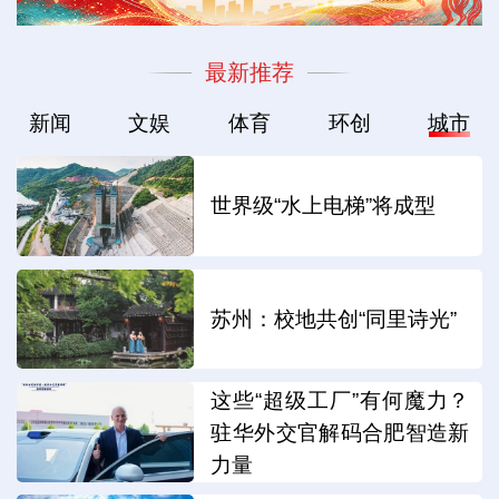
最新推荐
新闻
文娱
体育
环创
城市
世界级“水上电梯”将成型
苏州：校地共创“同里诗光”
这些“超级工厂”有何魔力？
驻华外交官解码合肥智造新
力量