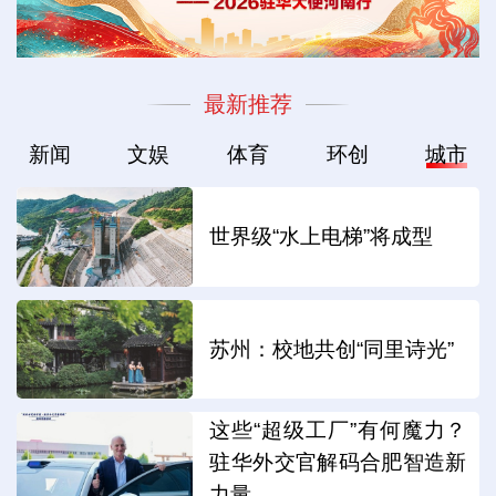
最新推荐
新闻
文娱
体育
环创
城市
世界级“水上电梯”将成型
苏州：校地共创“同里诗光”
这些“超级工厂”有何魔力？
驻华外交官解码合肥智造新
力量