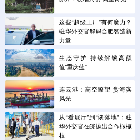
这些“超级工厂”有何魔力？
驻华外交官解码合肥智造新
力量
生态守护 持续解锁高颜
值“重庆蓝”
连云港：高空瞭望 赏海滨
风光
从“看展厅”到“谈落地”：驻
华外交官在皖抛出合作橄榄
枝