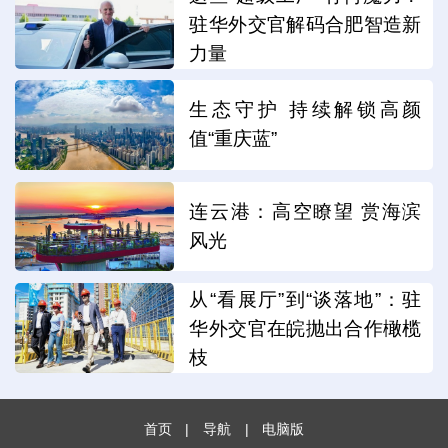
驻华外交官解码合肥智造新
力量
生态守护 持续解锁高颜
值“重庆蓝”
连云港：高空瞭望 赏海滨
风光
从“看展厅”到“谈落地”：驻
华外交官在皖抛出合作橄榄
枝
首页
|
导航
|
电脑版