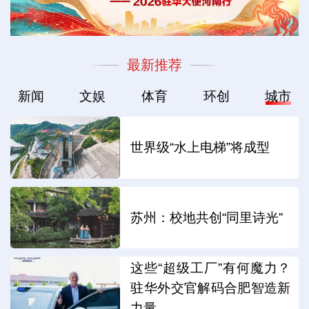
最新推荐
新闻
文娱
体育
环创
城市
世界级“水上电梯”将成型
苏州：校地共创“同里诗光”
这些“超级工厂”有何魔力？
驻华外交官解码合肥智造新
力量