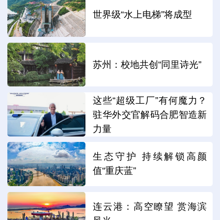
世界级“水上电梯”将成型
苏州：校地共创“同里诗光”
这些“超级工厂”有何魔力？
驻华外交官解码合肥智造新
力量
生态守护 持续解锁高颜
值“重庆蓝”
连云港：高空瞭望 赏海滨