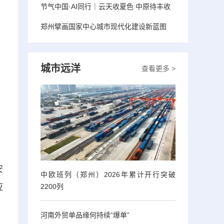
节气中国·AI同行｜云天收夏色 中原待丰收
郑州擘画国家中心城市现代化建设新蓝图
城市远洋
查看更多 >
安
中欧班列（郑州）2026年累计开行突破
应
2200列
河南外贸单品缘何持续“爆单”