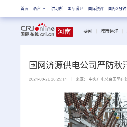
首页
语言
讲习所
国际漫评
国际锐评
国际3分钟
要闻
|
城市远洋
|
国网济源供电公司严防秋
2024-08-21 16:25:14
来源： 中央广电总台国际在