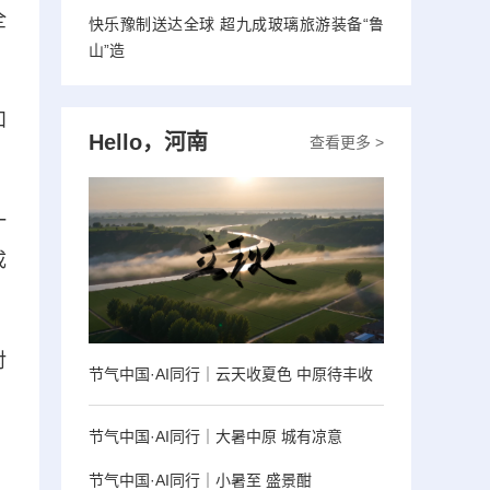
全
快乐豫制送达全球 超九成玻璃旅游装备“鲁
山”造
和
Hello，河南
查看更多 >
一
成
对
节气中国·AI同行｜云天收夏色 中原待丰收
，
节气中国·AI同行｜大暑中原 城有凉意
节气中国·AI同行｜小暑至 盛景酣