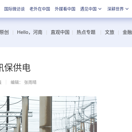
国际微访谈
老外在中国
外媒看中国
遇见中国
深耕世界
原创
|
Hello，河南
|
直观中国
|
热点专题
|
文旅
|
金融
汛保供电
线
编辑： 张雨晴