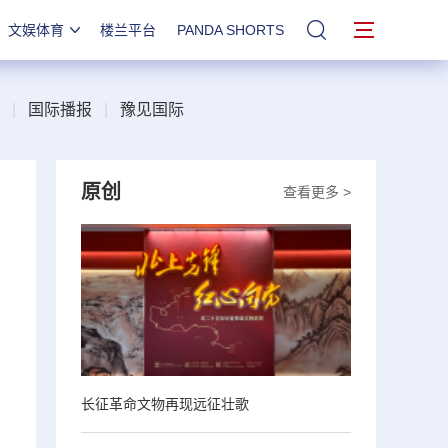
文娱体育
楼兰平台
PANDA SHORTS
站内搜索
|
国际播报
|
豫见国际
原创
查看更多 >
长征革命文物再现远征壮歌