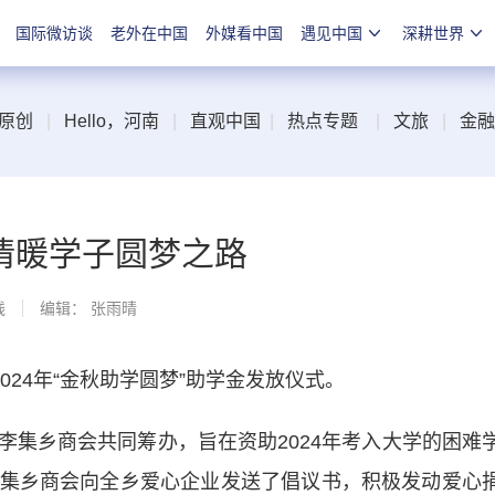
国际微访谈
老外在中国
外媒看中国
遇见中国
深耕世界
原创
|
Hello，河南
|
直观中国
|
热点专题
|
文旅
|
金融
情暖学子圆梦之路
线
编辑： 张雨晴
24年“金秋助学圆梦”助学金发放仪式。
乡商会共同筹办，旨在资助2024年考入大学的困难
集乡商会向全乡爱心企业发送了倡议书，积极发动爱心