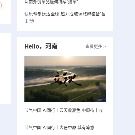
河南外贸单品缘何持续“爆单”
快乐豫制送达全球 超九成玻璃旅游装备“鲁
山”造
Hello，河南
查看更多 >
节气中国·AI同行｜云天收夏色 中原待丰收
节气中国·AI同行｜大暑中原 城有凉意