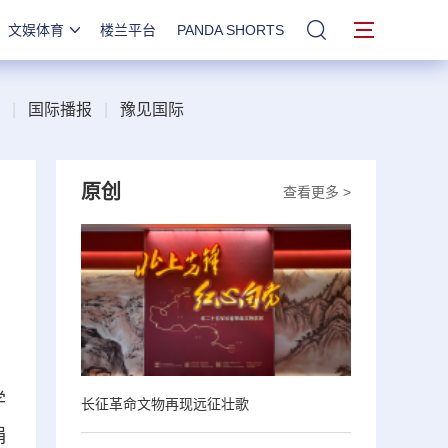
文娱体育
楼兰平台
PANDA SHORTS
站内搜索
|
国际播报
|
豫见国际
原创
查看更多 >
学
长征革命文物再现远征壮歌
捐