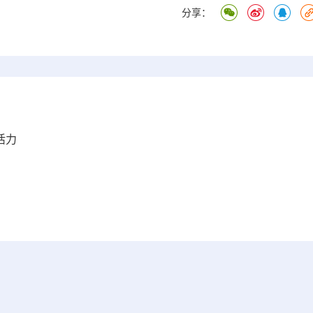
分享：
活力