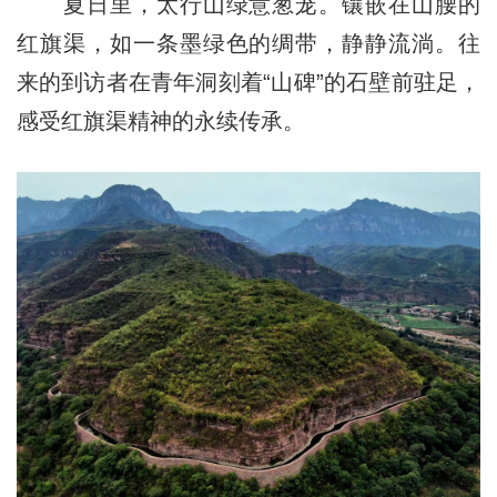
夏日里，太行山绿意葱茏。镶嵌在山腰的
红旗渠，如一条墨绿色的绸带，静静流淌。往
来的到访者在青年洞刻着“山碑”的石壁前驻足，
感受红旗渠精神的永续传承。