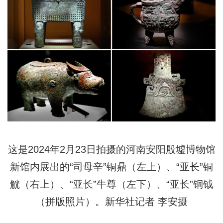
这是2024年2月23日拍摄的河南安阳殷墟博物馆
新馆内展出的“司母辛”铜鼎（左上）、“亚长”铜
觥（右上）、“亚长”牛尊（左下）、“亚长”铜钺
（拼版照片）。新华社记者 李安摄