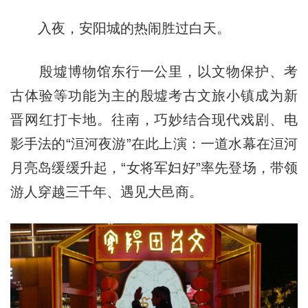
入夜，安阳城的热闹胜过白天。
殷墟博物馆东行一公里，以文物保护、考
古体验等功能为主的殷墟考古文旅小镇成为新
晋网红打卡地。往南，巧妙结合现代戏剧、电
影手法的“洹河夜游”在此上演：一道水幕在洹河
月亮岛缓缓升起，“女将军妇好”率先登场，带领
游人穿越三千年、遇见大邑商。