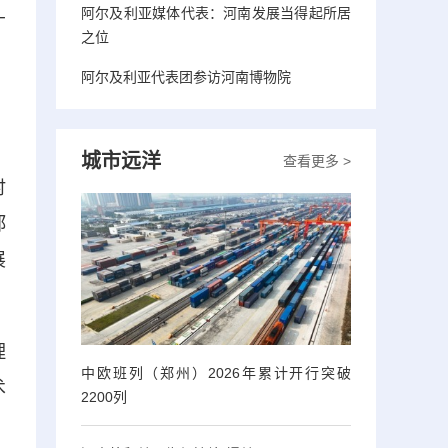
阿尔及利亚媒体代表：河南发展当得起所居
广
之位
，
阿尔及利亚代表团参访河南博物院
，
城市远洋
查看更多 >
时
郑
展
理
中欧班列（郑州）2026年累计开行突破
术
2200列