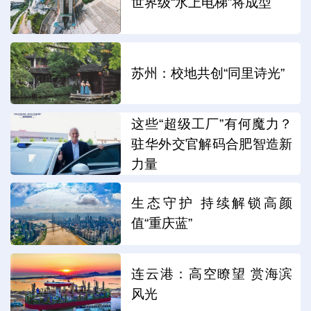
世界级“水上电梯”将成型
苏州：校地共创“同里诗光”
这些“超级工厂”有何魔力？
驻华外交官解码合肥智造新
力量
生态守护 持续解锁高颜
值“重庆蓝”
连云港：高空瞭望 赏海滨
风光