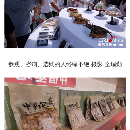
参观、咨询、选购的人络绎不绝 摄影 仝瑞勤