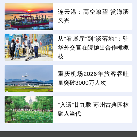
连云港：高空瞭望 赏海滨
风光
从“看展厅”到“谈落地”：驻
华外交官在皖抛出合作橄榄
枝
重庆机场2026年旅客吞吐
量突破3000万人次
“入遗”廿九载 苏州古典园林
融入当代