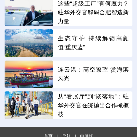
这些“超级工厂”有何魔力？
驻华外交官解码合肥智造新
力量
生态守护 持续解锁高颜
值“重庆蓝”
连云港：高空瞭望 赏海滨
风光
从“看展厅”到“谈落地”：驻
华外交官在皖抛出合作橄榄
枝
首页
|
导航
|
电脑版