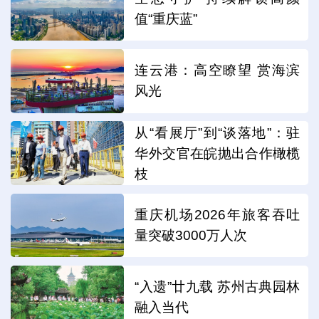
值“重庆蓝”
连云港：高空瞭望 赏海滨
风光
从“看展厅”到“谈落地”：驻
华外交官在皖抛出合作橄榄
枝
重庆机场2026年旅客吞吐
量突破3000万人次
“入遗”廿九载 苏州古典园林
融入当代