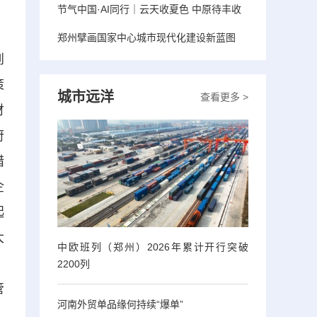
节气中国·AI同行｜云天收夏色 中原待丰收
郑州擘画国家中心城市现代化建设新蓝图
到
策
城市远洋
查看更多 >
财
府
措
企
起
大
中欧班列（郑州）2026年累计开行突破
，
2200列
管
河南外贸单品缘何持续“爆单”