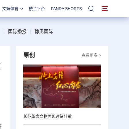
文娱体育
楼兰平台
PANDA SHORTS
站内搜索
|
国际播报
|
豫见国际
原创
查看更多 >
工
长征革命文物再现远征壮歌
研