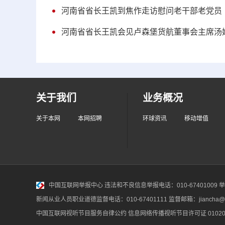
河南省省长王凯到焦作走访慰问老干部老党员
河南省省长王凯会见卢森堡货航董事会主席汤
关于我们
业务概况
关于本网
本网招聘
环球资讯
移动增值
中国互联网举报中心
违法和不良信息举报电话：010-67401009 举报邮
新闻从业人员职业道德监督电话：010-67401111 监督邮箱：jiancha@c
中国互联网视听节目服务自律公约
信息网络传播视听节目许可证 010200