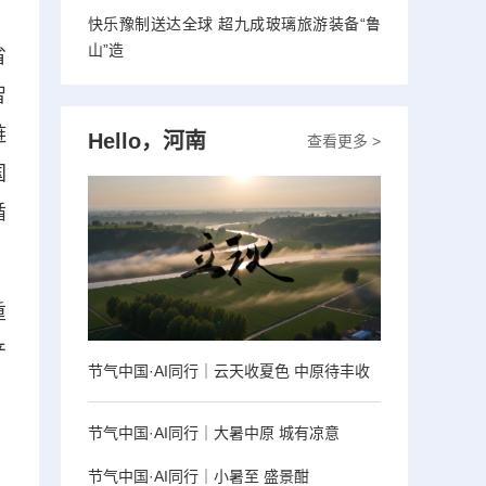
快乐豫制送达全球 超九成玻璃旅游装备“鲁
山”造
省
智
链
Hello，河南
查看更多 >
国
循
重
产
节气中国·AI同行｜云天收夏色 中原待丰收
节气中国·AI同行｜大暑中原 城有凉意
，
节气中国·AI同行｜小暑至 盛景酣