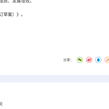
提质、发展增效。
订草案）》。
）
分享：
况