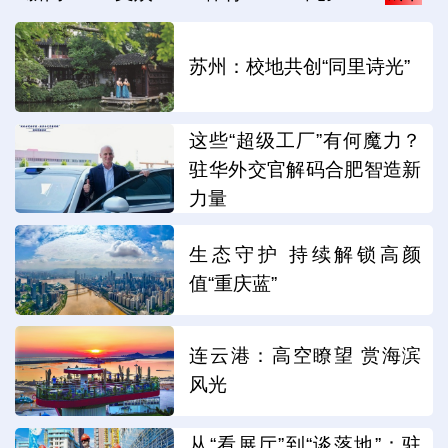
苏州：校地共创“同里诗光”
这些“超级工厂”有何魔力？
驻华外交官解码合肥智造新
力量
生态守护 持续解锁高颜
值“重庆蓝”
连云港：高空瞭望 赏海滨
风光
从“看展厅”到“谈落地”：驻