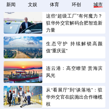
新闻
文娱
体育
环创
城市
这些“超级工厂”有何魔力？
驻华外交官解码合肥智造新
力量
生态守护 持续解锁高颜
值“重庆蓝”
连云港：高空瞭望 赏海滨
风光
从“看展厅”到“谈落地”：驻
华外交官在皖抛出合作橄榄
枝